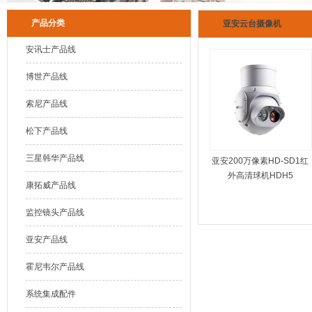
产品分类
亚安云台摄像机
安讯士产品线
博世产品线
索尼产品线
松下产品线
三星韩华产品线
亚安200万像素HD-SD1红
外高清球机HDH5
康拓威产品线
监控镜头产品线
亚安产品线
霍尼韦尔产品线
系统集成配件