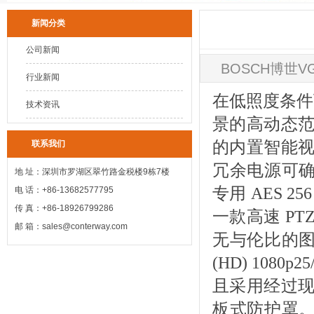
新闻分类
公司新闻
BOSCH博世VG
行业新闻
在低照度条件
技术资讯
景的高动态范围
的内置智能视频
联系我们
冗余电源可确
地 址：深圳市罗湖区翠竹路金税楼9栋7楼
专用 AES 256
电 话：+86-13682577795
传 真：+86-18926799286
一款高速 P
邮 箱：sales@conterway.com
无与伦比的图
(HD) 108
且采用经过现
板式防护罩。