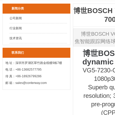
新闻分类
博世BOSCH V
70
公司新闻
行业新闻
博世BOSCH VG5
技术资讯
焦智能跟踪网络
博世BO
联系我们
dynam
地 址：深圳市罗湖区翠竹路金税楼9栋7楼
VG5-7230
电 话：+86-13682577795
传 真：+86-18926799286
1080
邮 箱：sales@conterway.com
Superb qu
resolution;
pre-pro
(CPP4